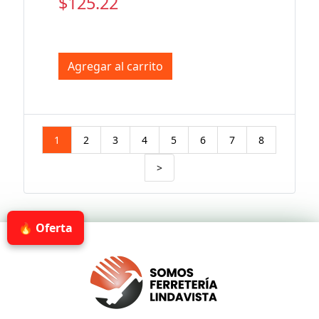
$125.22
Agregar al carrito
1
2
3
4
5
6
7
8
>
🔥 Oferta