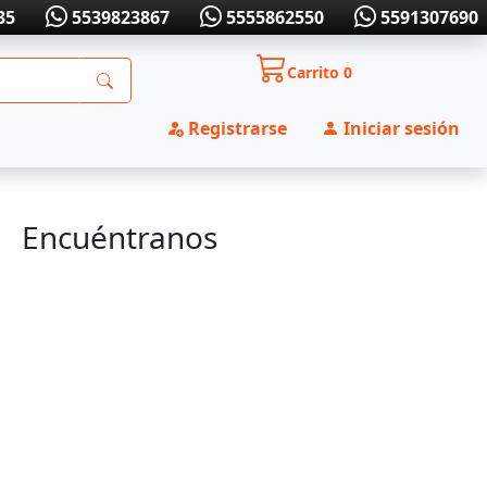
35
5539823867
5555862550
5591307690
Carrito
0
Registrarse
Iniciar sesión
Encuéntranos