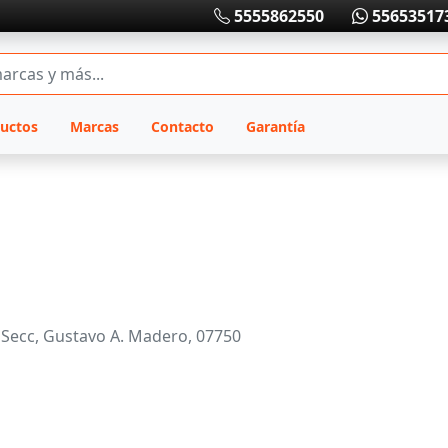
5555862550
55653517
uctos
Marcas
Contacto
Garantía
II Secc, Gustavo A. Madero, 07750