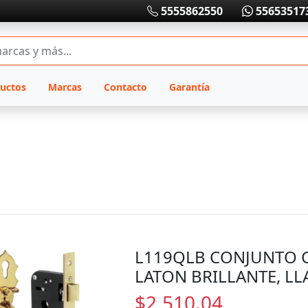
5555862550
55653517
uctos
Marcas
Contacto
Garantía
L119QLB CONJUNTO C
LATON BRILLANTE, L
$2,510.04