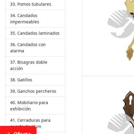
Pomos tubulares
Candados
impermeables
Candados laminados
Candados con
alarma
Bisagras doble
acción
Gatillos
Ganchos percheros
Mobiliario para
exhibición
Cerraduras para
puerta de alum
🔥 Oferta