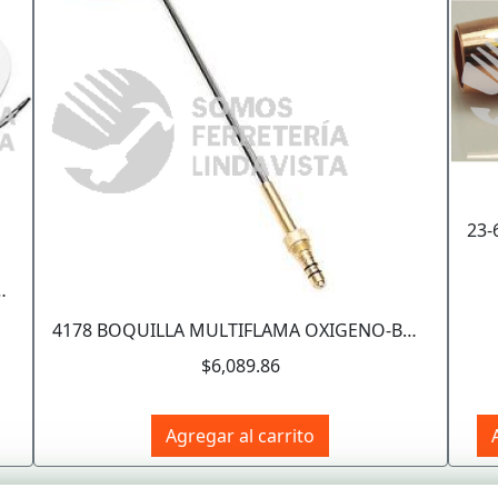
RA EMPOTRADO REDONDO LUMMI
4178 BOQUILLA MULTIFLAMA OXIGENO-BUTANO SILVER STAR ACOPLA CON MANERAL SW-3H INFRA
$6,089.86
Agregar al carrito