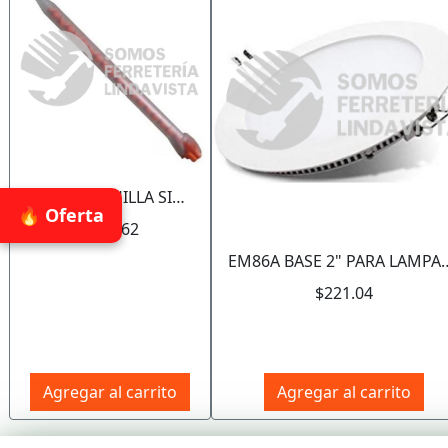
90280 BOQUILLA SIKAFAST (490 ML) SIKA INDUSTRY
🔥 Oferta
$201.62
EM86A BASE 2" PARA LAMPARA PA
$221.04
Agregar al carrito
Agregar al carrito