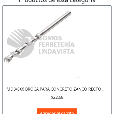
Anterior
Sigui
MD3/8X6 BROCA PARA CONCRETO ZANCO RECTO ZINCADA 3/8"X6" URREA
$22.68
Agregar al carrito