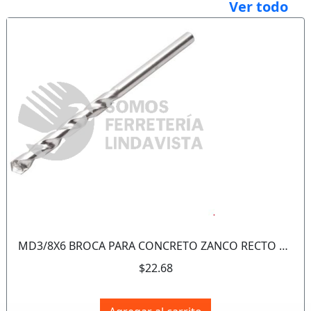
Ver todo
Anterior
Sigui
MD3/8X6 BROCA PARA CONCRETO ZANCO RECTO ZINCADA 3/8"X6" URREA
$22.68