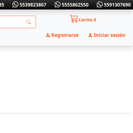
35
5539823867
5555862550
5591307690
Carrito
0
Registrarse
Iniciar sesión