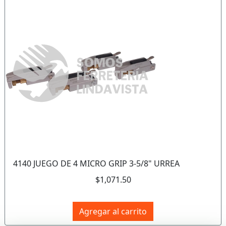
Anterior
Sigui
4140 JUEGO DE 4 MICRO GRIP 3-5/8" URREA
$1,071.50
Agregar al carrito