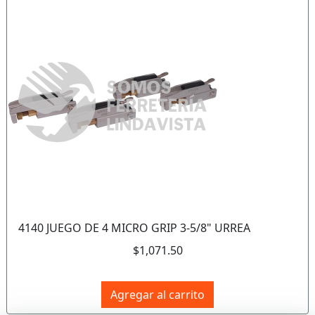
Anterior
Sigui
4140 JUEGO DE 4 MICRO GRIP 3-5/8" URREA
$1,071.50
Agregar al carrito