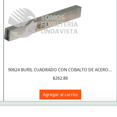
90624 BURIL CUADRADO CON COBALTO DE ACERO DE ALTA VELOCIDAD 3/8" X 3" URREA
$262.86
Agregar al carrito