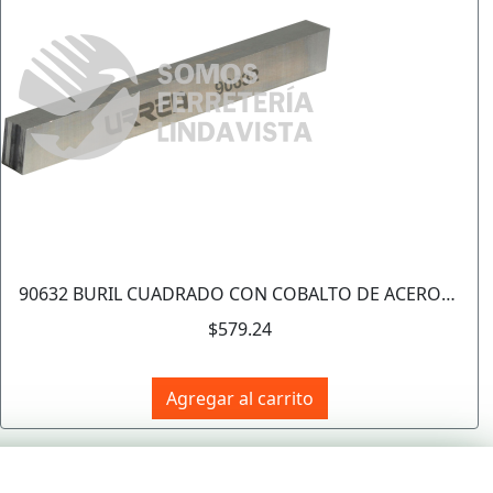
90632 BURIL CUADRADO CON COBALTO DE ACERO DE ALTA VELOCIDAD 1/2" X 4" URREA
$579.24
Agregar al carrito