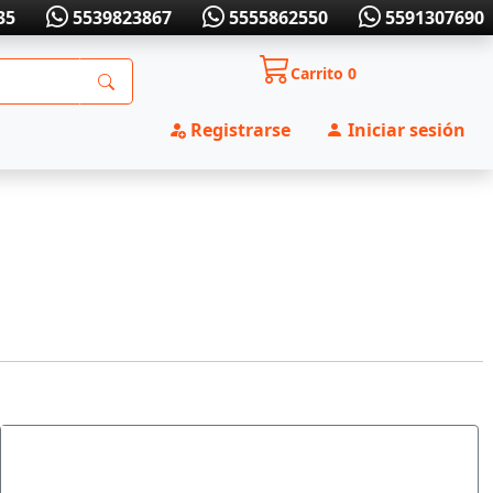
35
5539823867
5555862550
5591307690
Carrito
0
Registrarse
Iniciar sesión