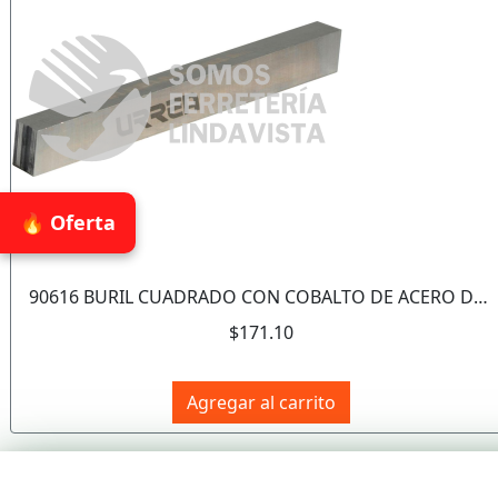
🔥 Oferta
90616 BURIL CUADRADO CON COBALTO DE ACERO DE ALTA VELOCIDAD 1/4" X 2-1/2" URREA
$171.10
Agregar al carrito