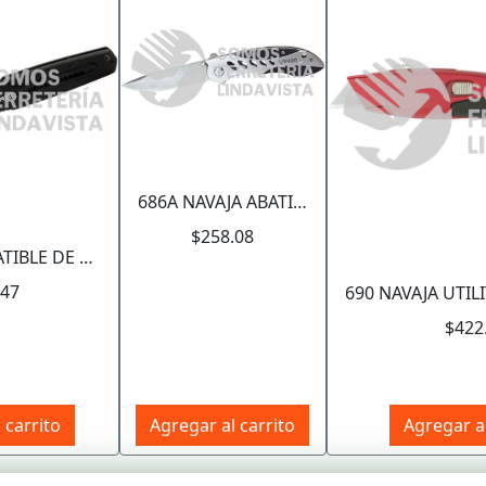
686A NAVAJA ABATIBLE DE ACERO INOXIDABLE URREA
$258.08
686 NAVAJA ABATIBLE DE ACERO INOXIDABLE HOJA ASERRADA URREA
.47
$422
 carrito
Agregar al carrito
Agregar al