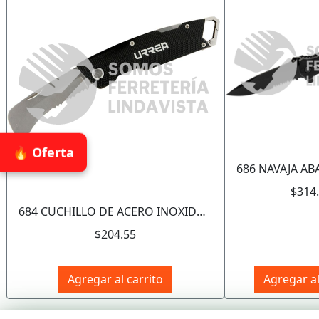
🔥 Oferta
$314
684 CUCHILLO DE ACERO INOXIDABLE CON MANGO ACERO DE 8", PARA LINOLEO URREA
$204.55
Agregar al carrito
Agregar al