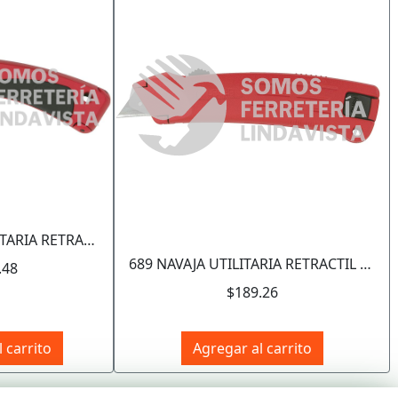
Siguiente
690 NAVAJA UTILITARIA RETRACTIL CURVA DE 7-1/2", CUERPO DE ZAMAC URREA
689 NAVAJA UTILITARIA RETRACTIL DE 3 POSICIONES DE 6-3/4", CUERPO DE ZAMAC URREA
.48
$189.26
 carrito
Agregar al carrito