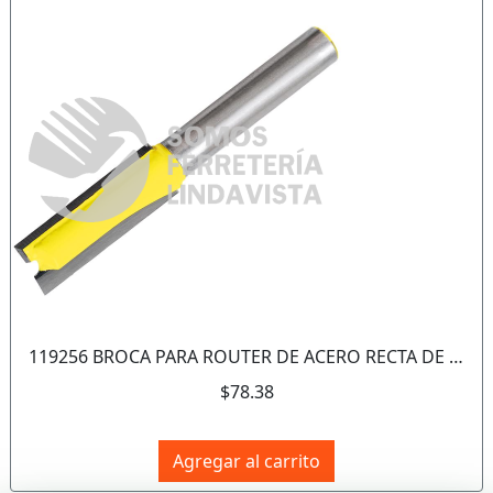
Anterior
Sigui
119256 BROCA PARA ROUTER DE ACERO RECTA DE 2 FILOS 3/4" ZANCO DE 1/4" SURTEK
$78.38
Agregar al carrito