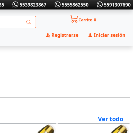
35
5539823867
5555862550
5591307690
Carrito
0
Registrarse
Iniciar sesión
Ver todo