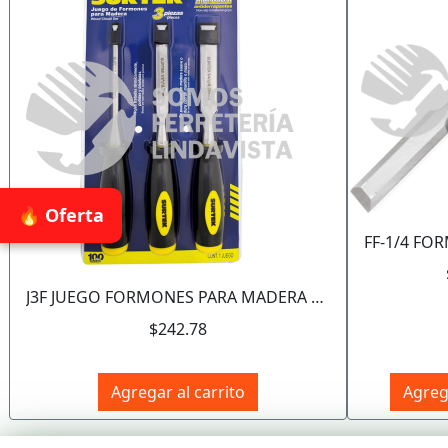
🔥 Oferta
J3F JUEGO FORMONES PARA MADERA CON MANGO BIMATERIAL 1/4", 1/2" Y 3/4", 3 PIEZAS SURTEK
$242.78
Agregar al carrito
Agrega