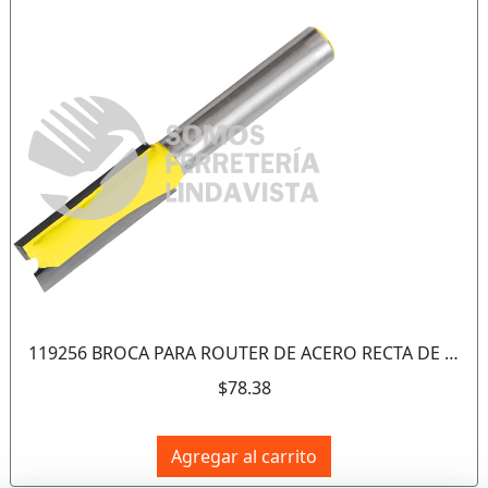
Anterior
Sigui
119256 BROCA PARA ROUTER DE ACERO RECTA DE 2 FILOS 3/4" ZANCO DE 1/4" SURTEK
$78.38
Agregar al carrito