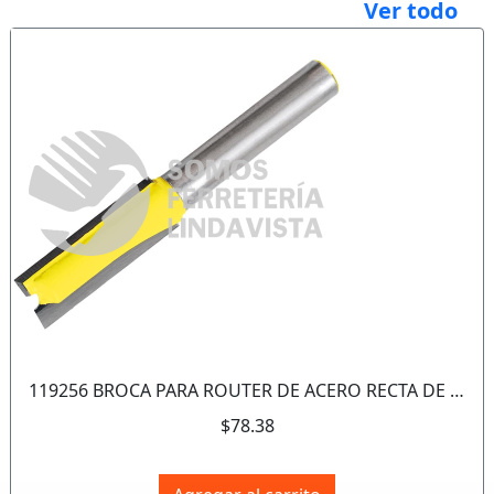
Ver todo
Anterior
Sigui
119256 BROCA PARA ROUTER DE ACERO RECTA DE 2 FILOS 3/4" ZANCO DE 1/4" SURTEK
$78.38