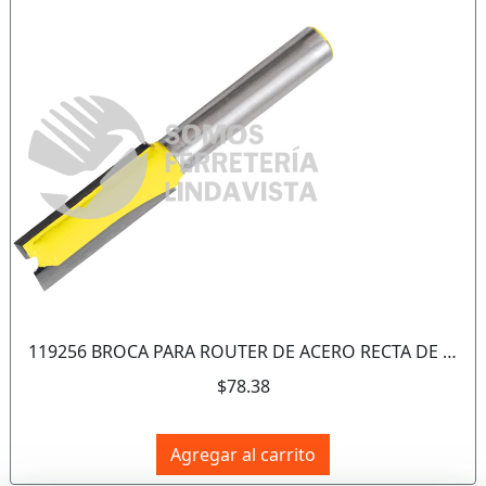
Anterior
Sigui
119256 BROCA PARA ROUTER DE ACERO RECTA DE 2 FILOS 3/4" ZANCO DE 1/4" SURTEK
$78.38
Agregar al carrito