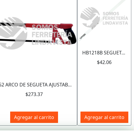
HB1218B SEGUETA BIMETALICA DE 12", 18 DPP URREA
Siguiente
$42.06
352 ARCO DE SEGUETA AJUSTABLE CON MANGO BIMATERIAL 8", 10" Y 12", 15-1/2" URREA
$273.37
Agregar al carrito
Agregar al carrito