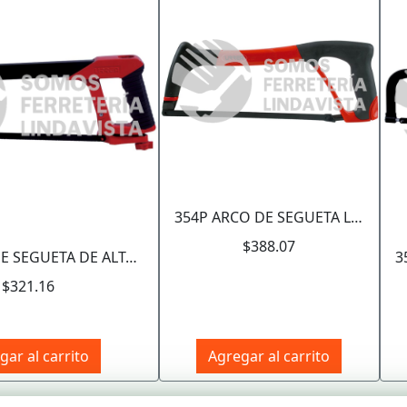
354P ARCO DE SEGUETA LIGERO CON MANGO BIMATERIAL 12", 16" URREA
$388.07
353F ARCO DE SEGUETA DE ALTA TENSION FIJO CON MANGO BIMATERIAL 12", 16" URREA
$321.16
gar al carrito
Agregar al carrito