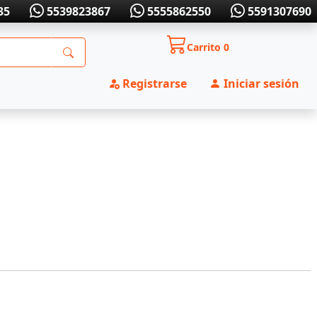
35
5539823867
5555862550
5591307690
Carrito
0
Registrarse
Iniciar sesión