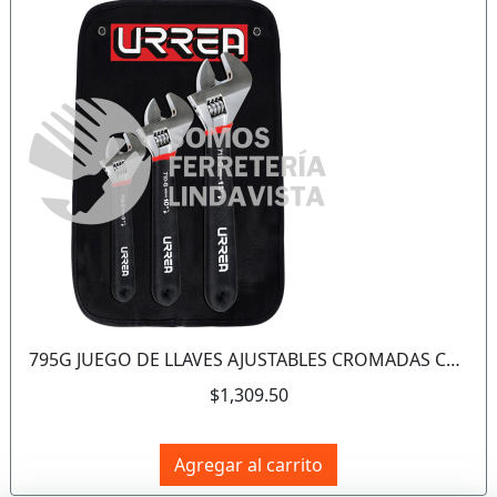
Anterior
Sigui
795G JUEGO DE LLAVES AJUSTABLES CROMADAS CON MANGO RUBBER GRIP 3 PIEZAS MOD 712G 710G 708G URREA
$1,309.50
Agregar al carrito