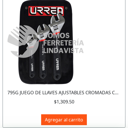
Anterior
Sigui
795G JUEGO DE LLAVES AJUSTABLES CROMADAS CON MANGO RUBBER GRIP 3 PIEZAS MOD 712G 710G 708G URREA
$1,309.50
Agregar al carrito