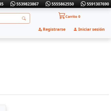
35
5539823867
5555862550
5591307690
Carrito
0
Registrarse
Iniciar sesión