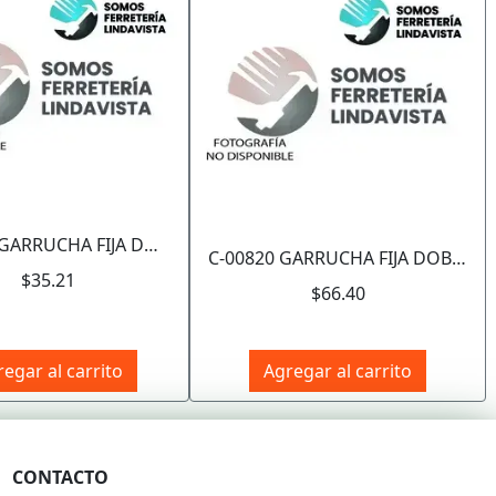
Siguiente
C-00815 GARRUCHA FIJA DOBLE ZINC 1" (Precio x Pza - Caja c/10 pzas) WESTON
C-00820 GARRUCHA FIJA DOBLE ZINC 1-1/2" (Precio x Pza - Caja c/10 pzas) WESTON
$35.21
$66.40
egar al carrito
Agregar al carrito
CONTACTO