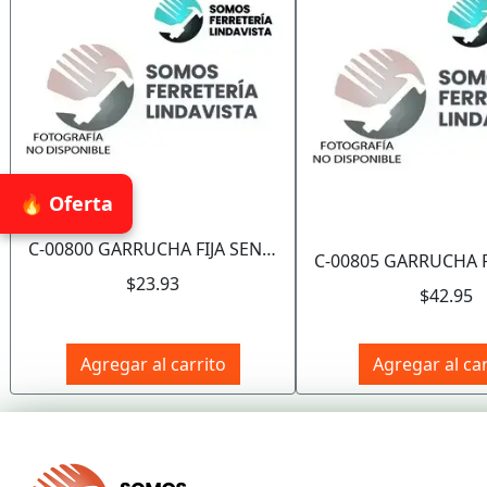
🔥 Oferta
C-00800 GARRUCHA FIJA SENCILLA ZINC 1" (Precio x Pza - Caja c/25 pzas) WESTON
$23.93
$42.95
Agregar al carrito
Agregar al car