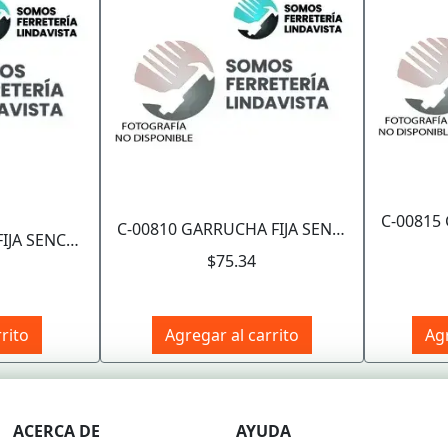
C-00810 GARRUCHA FIJA SENCILLA ZINC 2" (Precio x Pza - Caja c/10 pzas) WESTON
C-00805 GARRUCHA FIJA SENCILLA ZINC 1-1/2" (Precio x Pza - Caja c/20 pzas) WESTON
$75.34
rito
Agregar al carrito
Agr
ACERCA DE
AYUDA