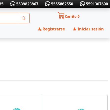
35
5539823867
5555862550
5591307690
Carrito
0
Registrarse
Iniciar sesión