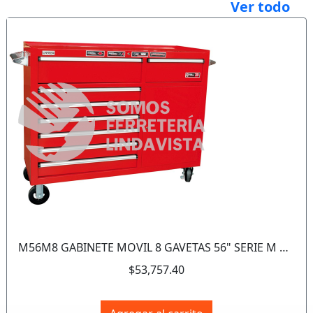
Ver todo
Anterior
Sigui
M56M8 GABINETE MOVIL 8 GAVETAS 56" SERIE M URREA
$53,757.40