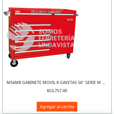
Anterior
Sigui
M56M8 GABINETE MOVIL 8 GAVETAS 56" SERIE M URREA
$53,757.40
Agregar al carrito