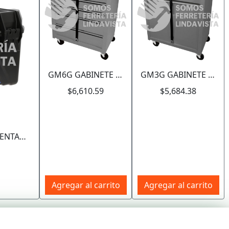
GM6G GABINETE MÓVIL COLOR GRIS 6 GAVETAS 25" SURTEK
GM3G GABINETE MÓVIL COLOR GRIS 3 GAVETAS 26" SURTEK
Siguiente
$6,610.59
$5,684.38
CPS19NP CAJA PORTAHERRAMIENTAS PLÁSTICA COLOR NEGRO CON BROCHES PLÁSTICOS Y CHAROLA 19" SURTEK
Agregar al carrito
Agregar al carrito