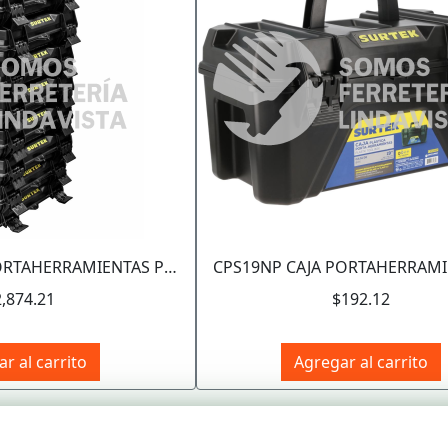
CPS19NT CAJAS PORTAHERRAMIENTAS PLÁSTICAS COLOR NEGRO CON BROCHES PLÁSTICOS Y CHAROLA 19", 15 PZ SURTEK
2,874.21
$192.12
r al carrito
Agregar al carrito