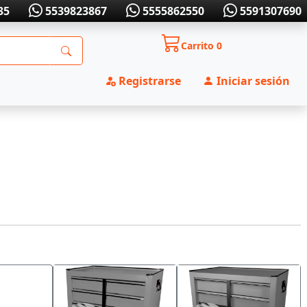
35
5539823867
5555862550
5591307690
Carrito
0
Registrarse
Iniciar sesión