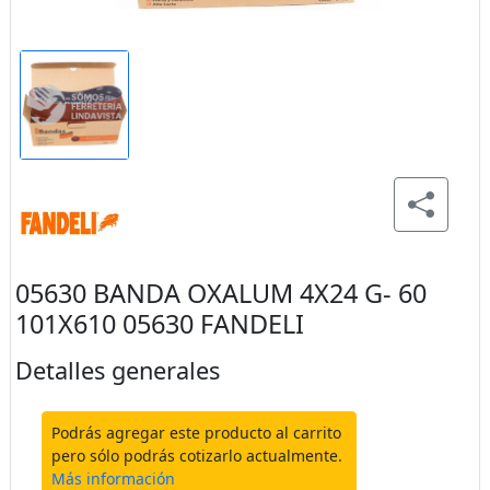
05630 BANDA OXALUM 4X24 G- 60
101X610 05630 FANDELI
Detalles generales
Podrás agregar este producto al carrito
pero sólo podrás cotizarlo actualmente.
Más información