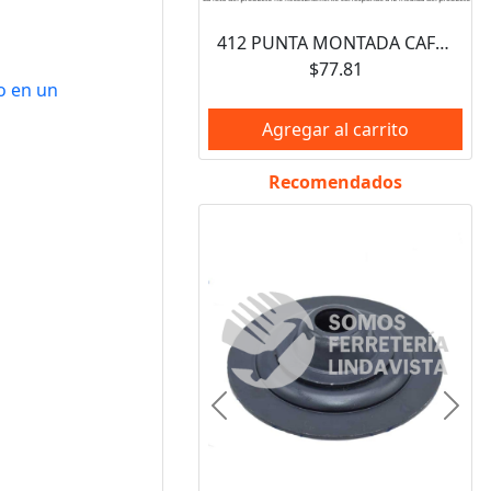
412 PUNTA MONTADA CAFE TIPO A (3/4"X2-1/2"X1/4") AUSTROMEX
$77.81
o en un
Agregar al carrito
Recomendados
Anterior
Sigui