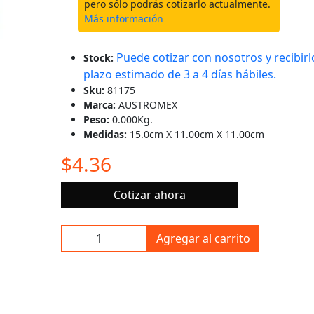
pero sólo podrás cotizarlo actualmente.
Más información
Puede cotizar con nosotros y recibirl
Stock:
plazo estimado de 3 a 4 días hábiles.
Sku:
81175
Marca:
AUSTROMEX
Peso:
0.000Kg.
Medidas:
15.0cm X 11.00cm X 11.00cm
$4.36
Cotizar ahora
Agregar al carrito