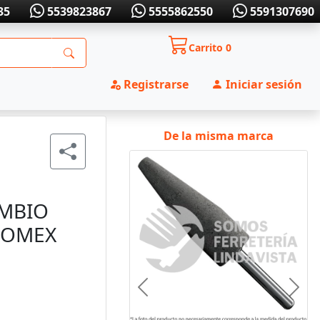
35
5539823867
5555862550
5591307690
Carrito
0
Registrarse
Iniciar sesión
De la misma marca
AMBIO
TROMEX
Anterior
Sigui