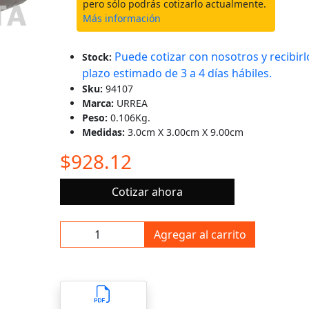
pero sólo podrás cotizarlo actualmente.
Más información
Puede cotizar con nosotros y recibirl
Stock:
plazo estimado de 3 a 4 días hábiles.
Sku:
94107
Marca:
URREA
Peso:
0.106Kg.
Medidas:
3.0cm X 3.00cm X 9.00cm
$928.12
Cotizar ahora
Agregar al carrito