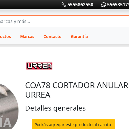
5555862550
55653517
uctos
Marcas
Contacto
Garantía
COA78 CORTADOR ANULAR 
URREA
Detalles generales
Podrás agregar este producto al carrito