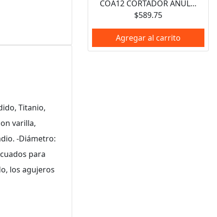
COA12 CORTADOR ANULAR 1/2" URREA
$589.75
Agregar al carrito
ido, Titanio,
n varilla,
adio. -Diámetro:
decuados para
o, los agujeros