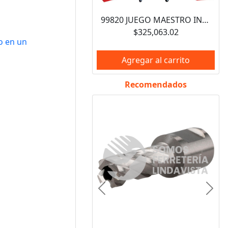
99820 JUEGO MAESTRO INDUSTRIAL COMBINADO 940 PIEZAS, CON GABINETES EX27M5, EX27M6, EX27S6 URREA
$325,063.02
o en un
Agregar al carrito
Recomendados
Anterior
Sigui