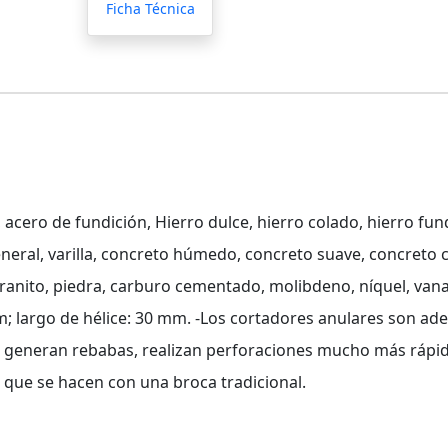
Ficha Técnica
 acero de fundición, Hierro dulce, hierro colado, hierro fund
neral, varilla, concreto húmedo, concreto suave, concreto co
 granito, piedra, carburo cementado, molibdeno, níquel, van
m; largo de hélice: 30 mm. -Los cortadores anulares son a
o generan rebabas, realizan perforaciones mucho más rápid
 que se hacen con una broca tradicional.