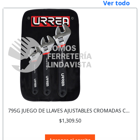
Ver todo
Anterior
Sigui
795G JUEGO DE LLAVES AJUSTABLES CROMADAS CON MANGO RUBBER GRIP 3 PIEZAS MOD 712G 710G 708G URREA
$1,309.50